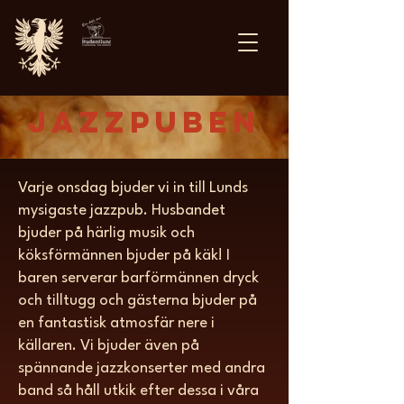
JazzPuben
Varje onsdag bjuder vi in till Lunds
mysigaste jazzpub. Husbandet
bjuder på härlig musik och
köksförmännen bjuder på käk! I
baren serverar barförmännen dryck
och tilltugg och gästerna bjuder på
en fantastisk atmosfär nere i
källaren. Vi bjuder även på
spännande jazzkonserter med andra
band så håll utkik efter dessa i våra