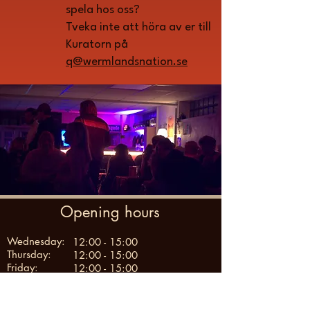
spela hos oss?
Tveka inte att höra av er till
Kuratorn på
q@wermlandsnation.se
Opening hours
Wednesday:
12:00 - 15:00
Thursday:
12:00 - 15:00
Friday:
12:00 - 15:00