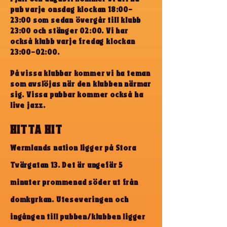
pub varje onsdag klockan 18:00-
23:00 som sedan övergår till klubb
23:00 och stänger 02:00. Vi har
också klubb varje fredag klockan
23:00-02:00.
På vissa klubbar kommer vi ha teman
som avslöjas när den klubben närmar
sig. Vissa pubbar kommer också ha
live jazz.
HITTA HIT
Wermlands nation ligger på Stora
Tvärgatan 13. Det är ungefär 5
minuter prommenad söder ut från
domkyrkan.
Uteseveringen och
ingången till pubben/klubben ligger