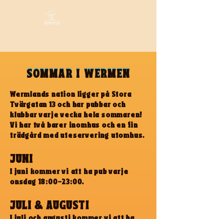
SOMMAR I WERMEN
SOMMAR I WERMEN
Wermlands nation ligger på Stora
Tvärgatan 13 och har pubbar och
klubbar varje vecka hela sommaren!
Vi har två barer inomhus och en fin
trädgård med uteservering utomhus.
JUNI
I juni kommer vi att ha pub varje
onsdag 18:00-23:00.
JULI & AUGUSTI
I juli och augusti kommer vi att ha