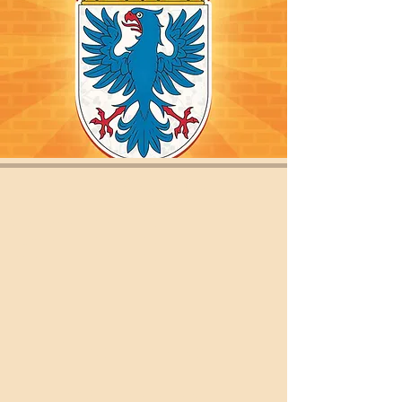
Opening hours
Wednesday:
12:00 - 15:00
Thursday:
12:00 - 15:00
Friday:
12:00 - 15:00
Contact information
exp@wermlandsnation.se