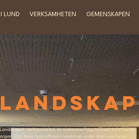
 I LUND
VERKSAMHETEN
GEMENSKAPEN
Landskap
Landskapet, nationsmötet, är nationens högsta beslutsfattande
organ. Det finns fyra officiella landskap under året som heter