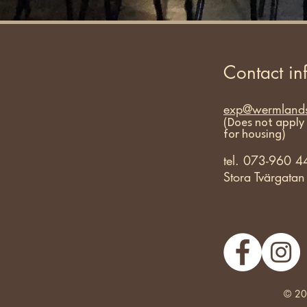
Contact in
exp@wermlands
(Does not apply 
for housing)
tel. 073-960 4
Stora Tvärgata
© 20