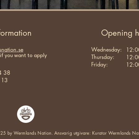
formation
Opening h
nation.se
Wednesday:
12:0
if you want to apply
Thursday:
12:0
Friday:
12:0
4 38
n 13
25 by Wermlands Nation. Ansvarig utgivare: Kurator Wermlands Na