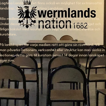
Lagtima Landskap. Det finns också en möjlighet för extrainsatta
landskap, dessa kallas Urtima Landskap
Alla medlemmar är välkomna att delta och har rätten att rösta.
Under dessa möten fastställs till exempel nationens budget och
årliga bokslut med resultat samt väljs våra förmän, styrelse och
kuratelare.
På landskapen har varje medlem rätt att göra sin röst hörd. Vill
man påverka nationens verksamhet eller struktur kan man skicka in
motioner, detta görs till kuratorn senast 14 dagar innan lanskapet
äger rum.