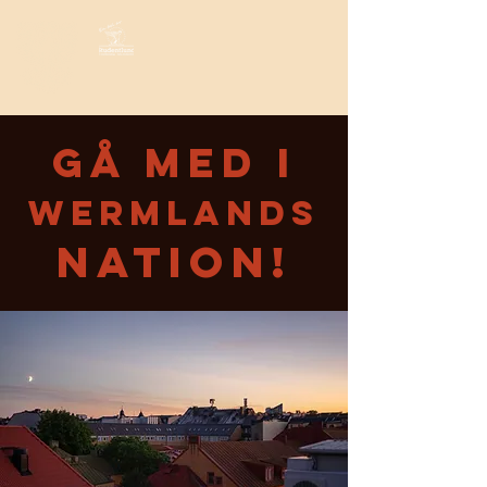
GÅ med i
wermlands
NATION!