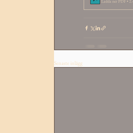
Ladda ner PDF • 
Senaste inlägg