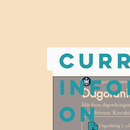
NATIONEN
NY
Cur
info
Designchef Wermlands
Dagordni
on
Här finns dagordningen t
i expeditionen. Kontakt
Dagordning 1_a l